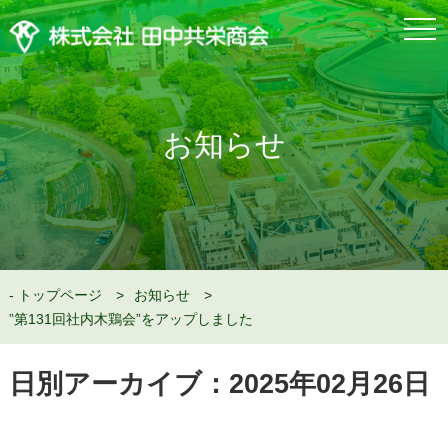
togg
navi
お知らせ
トップページ
お知らせ
”第131回社内木鶏会”をアップしました
日別アーカイブ：2025年02月26日