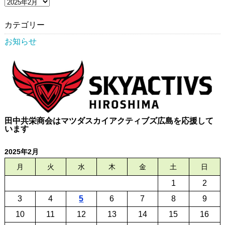
過
去
の
お
カテゴリー
知
ら
お知らせ
せ
田中共栄商会はマツダスカイアクティブズ広島を応援して
います
2025年2月
月
火
水
木
金
土
日
1
2
3
4
5
6
7
8
9
10
11
12
13
14
15
16