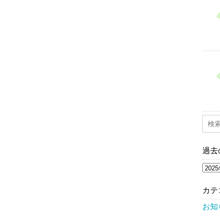
過去
過
去
の
お
カテ
知
ら
お知
せ