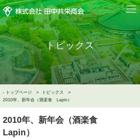
togg
navi
トピックス
トップページ
トピックス
2010年、新年会（酒楽食 Lapin）
2010年、新年会（酒楽食
Lapin）