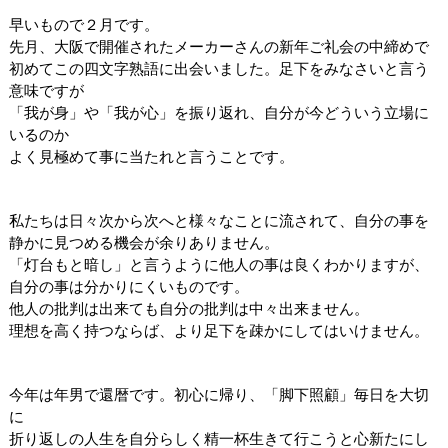
早いもので２月です。
先月、大阪で開催されたメーカーさんの新年ご礼会の中締めで
初めてこの四文字熟語に出会いました。足下をみなさいと言う
意味ですが
「我が身」や「我が心」を振り返れ、自分が今どういう立場に
いるのか
よく見極めて事に当たれと言うことです。
私たちは日々次から次へと様々なことに流されて、自分の事を
静かに見つめる機会が余りありません。
「灯台もと暗し」と言うように他人の事は良くわかりますが、
自分の事は分かりにくいものです。
他人の批判は出来ても自分の批判は中々出来ません。
理想を高く持つならば、より足下を疎かにしてはいけません。
今年は年男で還暦です。初心に帰り、「脚下照顧」毎日を大切
に
折り返しの人生を自分らしく精一杯生きて行こうと心新たにし