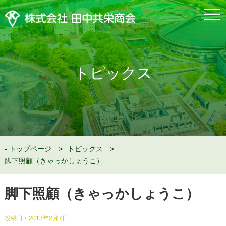
togg
navi
トピックス
トップページ
トピックス
脚下照顧（きゃっかしょうこ）
脚下照顧（きゃっかしょうこ）
投稿日：
2013年2月7日