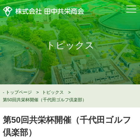
togg
navi
トピックス
トップページ
トピックス
第50回共栄杯開催（千代田ゴルフ倶楽部）
第50回共栄杯開催（千代田ゴルフ
倶楽部）