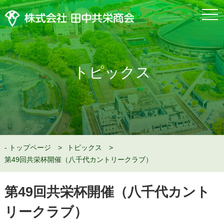
togg
navi
トピックス
トップページ
トピックス
第49回共栄杯開催（八千代カントリークラブ）
第49回共栄杯開催（八千代カント
リークラブ）