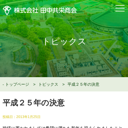
togg
navi
トピックス
トップページ
トピックス
平成２５年の決意
平成２５年の決意
投稿日：
2013年1月25日