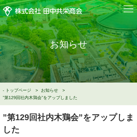
togg
navi
お知らせ
トップページ
お知らせ
”第129回社内木鶏会”をアップしました
”第129回社内木鶏会”をアップしま
した