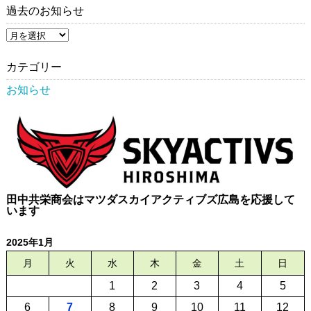
過去のお知らせ
過
去
の
お
カテゴリー
知
ら
お知らせ
せ
田中共栄商会はマツダスカイアクティブズ広島を応援して
います
2025年1月
月
火
水
木
金
土
日
1
2
3
4
5
6
7
8
9
10
11
12