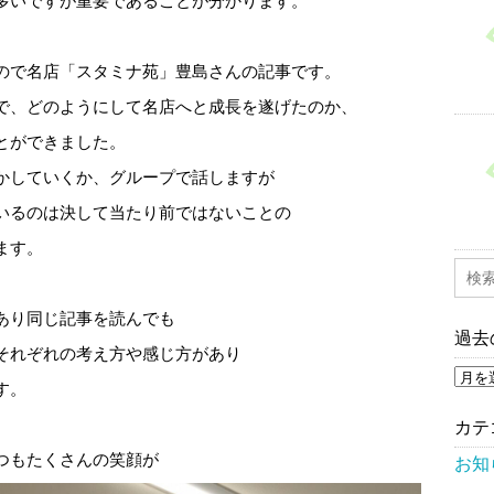
多いですが重要であることが分かります。
ので名店「スタミナ苑」豊島さんの記事です。
で、どのようにして名店へと成長を遂げたのか、
とができました。
かしていくか、グループで話しますが
いるのは決して当たり前ではないことの
ます。
あり同じ記事を読んでも
過去
それぞれの考え方や感じ方があり
過
す。
去
の
お
カテ
知
つもたくさんの笑顔が
ら
お知
せ