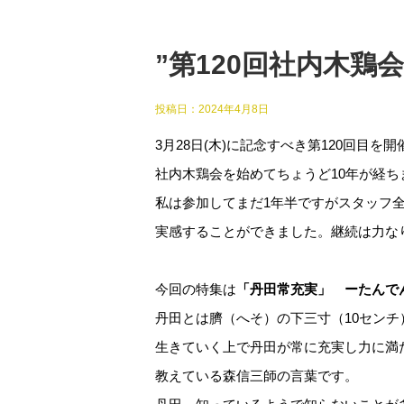
”第120回社内木鶏
投稿日：
2024年4月8日
3月28日(木)に記念すべき第120回目
社内木鶏会を始めてちょうど10年が経ち
私は参加してまだ1年半ですがスタッフ
実感することができました。継続は力な
今回の特集は
「丹田常充実」 ー
たんで
丹田とは臍（へそ）の下三寸（10セン
生きていく上で丹田が常に充実し力に満
教えている森信三師の言葉です。