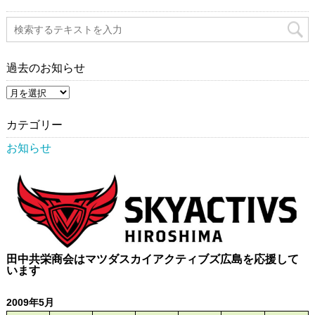
過去のお知らせ
過
去
の
お
カテゴリー
知
ら
お知らせ
せ
田中共栄商会はマツダスカイアクティブズ広島を応援して
います
2009年5月