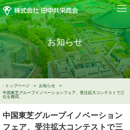
togg
navi
お知らせ
トップページ
お知らせ
中国東芝グループイノベーションフェア、受注拡大コンテストで三
位を獲得。
中国東芝グループイノベーション
フェア、受注拡大コンテストで三